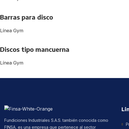
Barras para disco
Línea Gym
Discos tipo mancuerna
Línea Gym
Li
Fundiciones Industriales S.A.S. también conocida como
P
FINSA, es una empresa que pertenece al sector