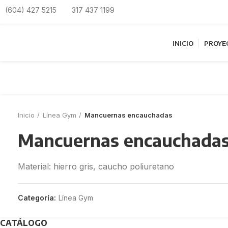
Close
Close
Close
Close
Close
Close
Close
Close
(604) 427 5215
317 437 1199
INICIO
PROYE
Inicio
Línea Gym
Mancuernas encauchadas
Mancuernas encauchada
Material: hierro gris, caucho poliuretano
Categoría:
Línea Gym
CATÁLOGO