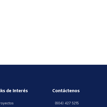
nks de Interés
Contáctenos
royectos
(604) 427 5215