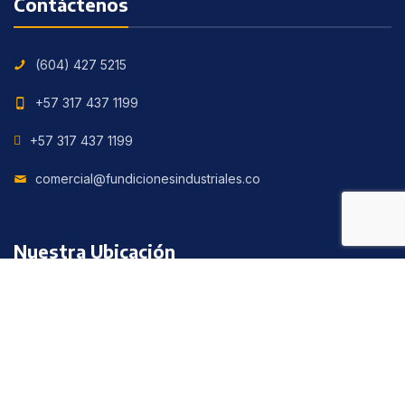
Contáctenos
(604) 427 5215
+57 317 437 1199
+57 317 437 1199
comercial@fundicionesindustriales.co
Nuestra Ubicación
Calle 63 con cruce en la Iguana Vereda Las Playas,
Corregimiento San Cristóbal, Medellín, Colombia.
© 2021 FUNDICIONES INDUSTRIALES S.A.S. Todos los derechos
reservados.