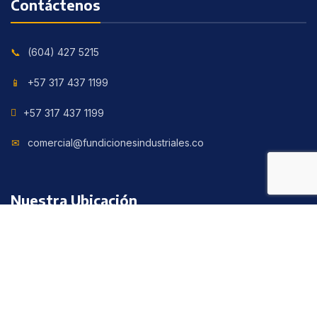
Contáctenos
(604) 427 5215
+57 317 437 1199
+57 317 437 1199
comercial@fundicionesindustriales.co
Nuestra Ubicación
Calle 63 con cruce en la Iguana Vereda Las Playas,
Corregimiento San Cristóbal, Medellín, Colombia.
© 2021 FUNDICIONES INDUSTRIALES S.A.S. Todos los derechos
reservados.