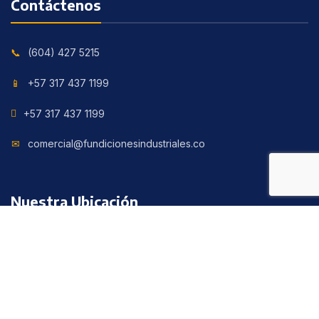
Contáctenos
(604) 427 5215
+57 317 437 1199
+57 317 437 1199
comercial@fundicionesindustriales.co
Nuestra Ubicación
Calle 63 con cruce en la Iguana Vereda Las Playas,
Corregimiento San Cristóbal, Medellín, Colombia.
© 2021 FUNDICIONES INDUSTRIALES S.A.S. Todos los derechos
reservados.