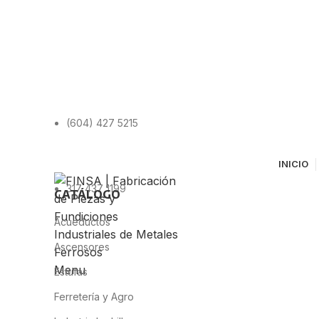
(604) 427 5215
INICIO
317 437 1199
CATÁLOGO
Acueductos
Ascensores
Menu
Estufas
Ferretería y Agro