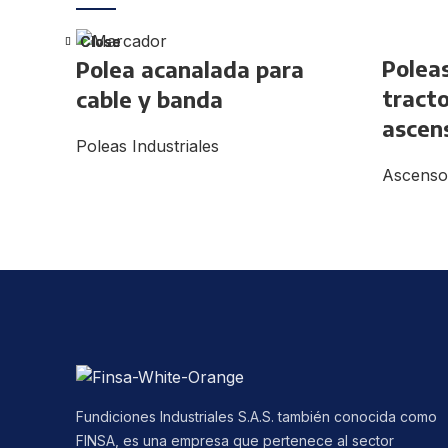
Close
Close
Polea
Polea acanalada para
tracto
cable y banda
ascen
Poleas Industriales
Ascenso
Fundiciones Industriales S.A.S. también conocida como
FINSA, es una empresa que pertenece al sector