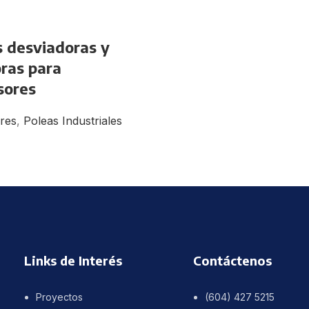
s desviadoras y
ras para
sores
res
,
Poleas Industriales
Links de Interés
Contáctenos
Proyectos
(604) 427 5215